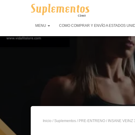
MENU
COMO COMPRAR Y ENVÍO A ESTADOS UNI
Inicio
/
Suplementos
/
PRE-ENTRENO
/ INSANE VEINZ 