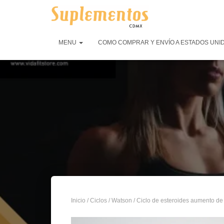
MENU
COMO COMPRAR Y ENVÍO A ESTADOS UNI
Inicio
/
Ciclos
/
Watson
/ Ciclo de esteroides aumento 