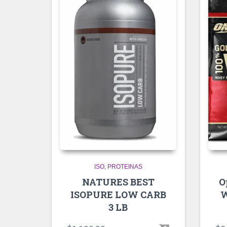
ISO
PROTEINAS
NATURES BEST
O
ISOPURE LOW CARB
W
3 LB