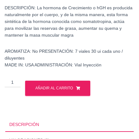
DESCRIPCIÓN:
La hormona de Crecimiento o hGH es producida
naturalmente por el cuerpo, y de la misma manera, esta forma
sintética de la hormona conocida como somatotropina, actúa
para movilizar las reservas de grasa, aumentar su quema y
mantener la masa muscular magra
AROMATIZA:
No
PRESENTACIÓN:
7 viales 30 ui cada uno /
diluyentes
MADE IN:
USA
ADMINISTRACIÓN:
Vial Inyección
Gentropin
210
AÑADIR AL CARRITO
ui
-
Genli
Pharma
-
DESCRIPCIÓN
Hormona
de