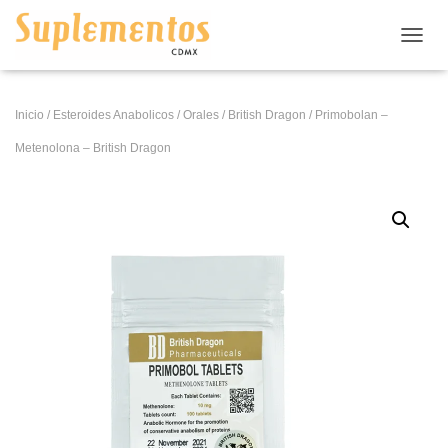
CAMB
Inicio
/
Esteroides Anabolicos
/
Orales
/
British Dragon
/ Primobolan –
Metenolona – British Dragon