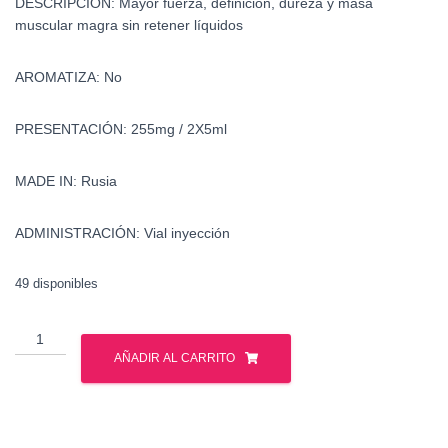
DESCRIPCIÓN:
Mayor fuerza, definicion, dureza y
masa
muscular magra sin retener líquidos
AROMATIZA:
No
PRESENTACIÓN: 255
mg / 2X5ml
MADE IN: Rusia
ADMINISTRACIÓN:
Vial inyección
49 disponibles
Tri
-
AÑADIR AL CARRITO
Trembolona
-
Gph
Pharmaceuticals