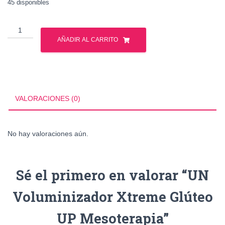
45 disponibles
UN
Voluminizador
AÑADIR AL CARRITO
Xtreme
Glúteo
UP
Mesoterapia
cantidad
VALORACIONES (0)
No hay valoraciones aún.
Sé el primero en valorar “UN
Voluminizador Xtreme Glúteo
UP Mesoterapia”