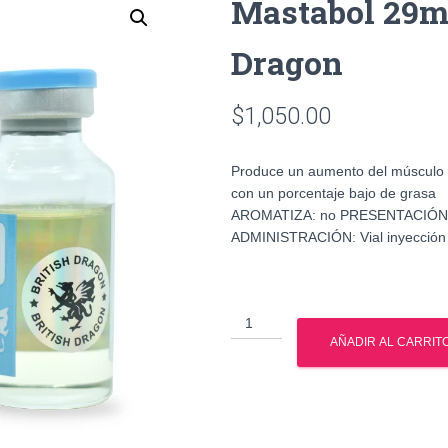
Mastabol 29m
Dragon
$
1,050.00
Produce un aumento del músculo l
con un porcentaje bajo de grasa
AROMATIZA: no PRESENTACIÓN: 
ADMINISTRACIÓN: Vial inyección
Mastabol
29ml/100mg
AÑADIR AL CARRIT
British
Dragon
cantidad