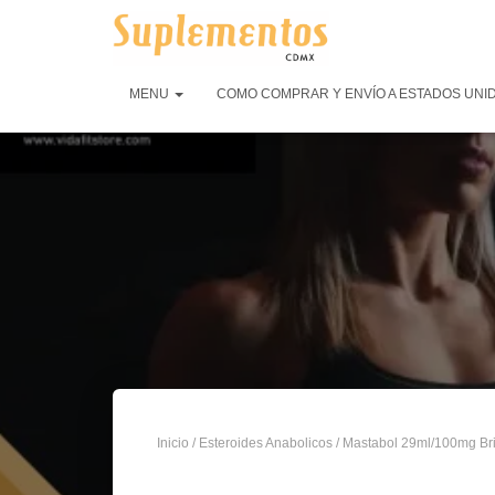
MENU
COMO COMPRAR Y ENVÍO A ESTADOS UNI
Inicio
/
Esteroides Anabolicos
/ Mastabol 29ml/100mg Bri